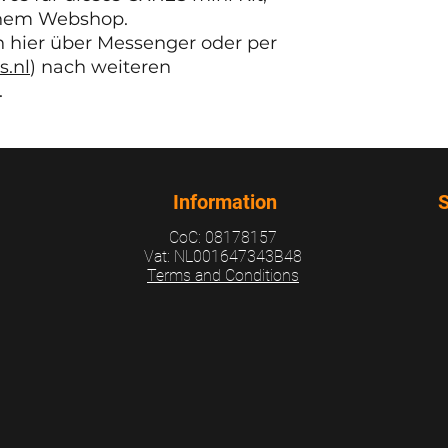
CXRES Mini Glider (T
einem Webshop.
CXRES Mini-Segelflu
ch hier über Messenger oder per
Chitty) <-
s.nl
) nach weiteren
CXRES Mini-Segelflu
.
Chitty) <-
CXRES Mini-Segelflu
Chitty) <-
CXRES Mini-Segelflu
Chitty) <-
Information
S
CoC: 08178157
Vat: NL001647343B48
Terms and Conditions