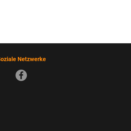
eil 1) (credits Nick Chitty) <-
gzeug (Teil 2) (credits Nick
gzeug (Teil 3) (credits Nick
gzeug (Teil 4) (credits Nick
gzeug (Teil 5) (credits Nick
oziale Netzwerke