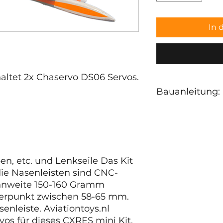
In 
ltet 2x Chaservo DS06 Servos.
Bauanleitung:
Bauanleitungen:
PDF Teil 01 <-
PDF Teil 02<-
PDF-Teil 03 <-
en, etc. und Lenkseile Das Kit
PDF-Teil 04 <-
 die Nasenleisten sind CNC-
PDF-Teil 05 <-
annweite 150-160 Gramm
PDF-Teil 06 <-
rpunkt zwischen 58-65 mm.
Videos:
nleiste. Aviationtoys.nl
vos für dieses CXRES mini Kit,