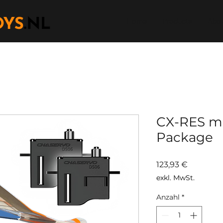
Home
Products
Abou
CX-RES m
Package
Preis
123,93 €
exkl. MwSt.
Anzahl
*